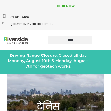
BOOK NOW
03 9121 2400
golf@moveriverside.com.au
Driving Range Closure:
Closed all day
Monday, August 10th & Monday, August
17th for geotech works.
टेनिस