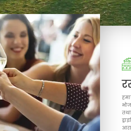
र
हमा
भोज
तथा
ड्रा
आरा