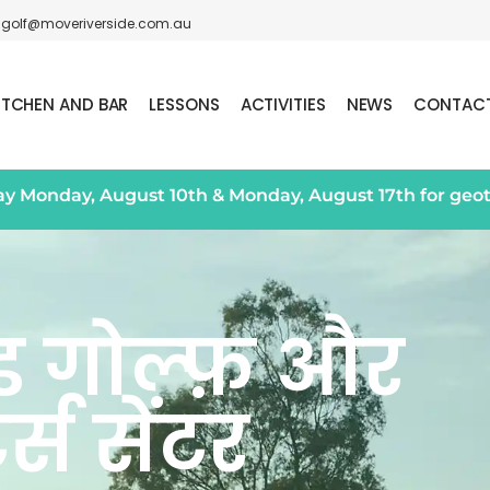
golf@moveriverside.com.au
ITCHEN AND BAR
LESSONS
ACTIVITIES
NEWS
CONTAC
day Monday, August 10th & Monday, August 17th for geo
ड गोल्फ़ और
्ट्स सेंटर