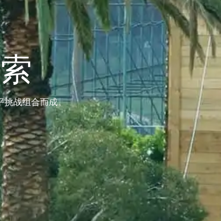
绳索
平挑战组合而成。