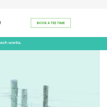
T
BOOK A TEE TIME
tech works.