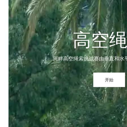
高空
河畔高空绳索挑战赛由垂直和水
开始