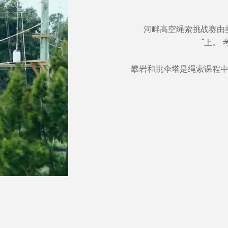
河畔高空绳索挑战赛由垂
"上。
攀岩和跳伞塔是绳索课程中