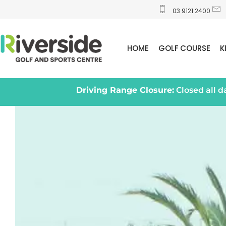
03 9121 2400
HOME
GOLF COURSE
K
Driving Range Closure:
Closed all 