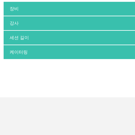
장비
강사
세션 길이
케이터링