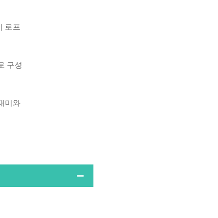
이 로프
로 구성
 재미와